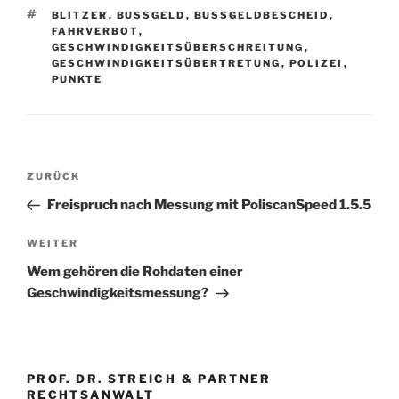
SCHLAGWÖRTER
BLITZER
,
BUSSGELD
,
BUSSGELDBESCHEID
,
FAHRVERBOT
,
GESCHWINDIGKEITSÜBERSCHREITUNG
,
GESCHWINDIGKEITSÜBERTRETUNG
,
POLIZEI
,
PUNKTE
Beitragsnavigation
Vorheriger
ZURÜCK
Beitrag
Freispruch nach Messung mit PoliscanSpeed 1.5.5
Nächster
WEITER
Beitrag
Wem gehören die Rohdaten einer
Geschwindigkeitsmessung?
PROF. DR. STREICH & PARTNER
RECHTSANWALT