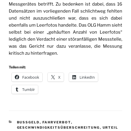
Messgerätes betrifft. Zu bedenken ist dabei, dass 16
Datensätzen im vorliegenden Fall schlichtweg fehlten
und nicht auszuschließen war, dass es sich dabei
ebenfalls um Leerfotos handelte. Das OLG Hamm sieht
selbst bei einer „gehäuften Anzahl von Leerfotos“
lediglich den Verdacht einer störanfälligen Messstelle,
was das Gericht nur dazu veranlasse, die Messung
kritisch zu hinterfragen.
Teilen mit:
Facebook
X
LinkedIn
Tumblr
KATEGORIEN
BUSSGELD
,
FAHRVERBOT
,
GESCHWINDIGKEITSÜBERSCHREITUNG
,
URTEIL