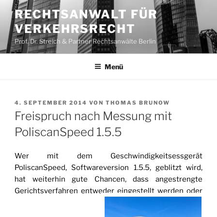
Zum
RECHTSANWALT FÜR
Inhalt
VERKEHRSRECHT
springen
Prof. Dr. Streich & Partner Rechtsanwälte Berlin
Menü
VERÖFFENTLICHT
4. SEPTEMBER 2014
VON
THOMAS BRUNOW
AM
Freispruch nach Messung mit
PoliscanSpeed 1.5.5
Wer mit dem Geschwindigkeitsessgerät
PoliscanSpeed, Softwareversion 1.5.5, geblitzt wird,
hat weiterhin gute Chancen, dass angestrengte
Gerichtsverfahren entweder eingestellt werden oder