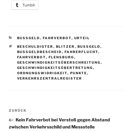
Tumblr
KATEGORIEN
BUSSGELD
,
FAHRVERBOT
,
URTEIL
SCHLAGWÖRTER
BESCHULDIGTER
,
BLITZER
,
BUSSGELD
,
BUSSGELDBESCHEID
,
FAHRERFLUCHT
,
FAHRVERBOT
,
FLENSBURG
,
GESCHWINDIGKEITSÜBERSCHREITUNG
,
GESCHWINDIGKEITSÜBERTRETUNG
,
ORDNUNGSWIDRIGKEIT
,
PUNKTE
,
VERKEHRSZENTRALREGISTER
Beitragsnavigation
Vorheriger
ZURÜCK
Beitrag
Kein Fahrverbot bei Verstoß gegen Abstand
zwischen Verkehrsschild und Messstelle