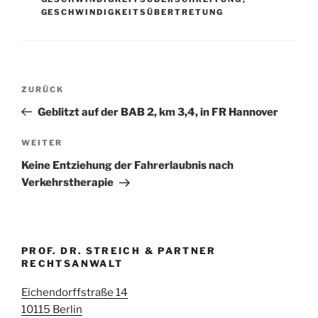
GESCHWINDIGKEITSÜBERTRETUNG
Beitragsnavigation
Vorheriger
ZURÜCK
Beitrag
Geblitzt auf der BAB 2, km 3,4, in FR Hannover
Nächster
WEITER
Beitrag
Keine Entziehung der Fahrerlaubnis nach
Verkehrstherapie
PROF. DR. STREICH & PARTNER
RECHTSANWALT
Eichendorffstraße 14
10115 Berlin