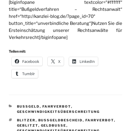
[biginfopane textcolor=“#ffffff“
title=“Bußgeldverfahren – Rechtsanwalt“
href=“http://kanzlei-blog.de/?page_id=70″
button_title=“unverbindliche Beratung“]Nutzen Sie die
Ersteinschätzung unserer Rechtsanwälte für
Verkehrsrecht[/biginfopane]
Teilen mit:
Facebook
X
LinkedIn
Tumblr
KATEGORIEN
BUSSGELD
,
FAHRVERBOT
,
GESCHWINDIGKEITSÜBERSCHREITUNG
SCHLAGWÖRTER
BLITZER
,
BUSSGELDBESCHEID
,
FAHRVERBOT
,
GEBLITZT
,
GELDBUSSE
,
GESCHWINDIGKEITSÜBERSCHREITUNG
,