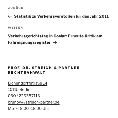
Beitragsnavigation
Vorheriger
ZURÜCK
Beitrag
Statistik zu Verkehrsverstößen für das Jahr 2011
Nächster
WEITER
Beitrag
Verkehrsgerichtstag in Goslar: Erneute Kritik am
Fahreignungsregister
PROF. DR. STREICH & PARTNER
RECHTSANWALT
Eichendorffstraße 14
10115 Berlin
030 / 226357113
brunow@streich-partner.de
Mo-Fr 8:00 -18:00 Uhr