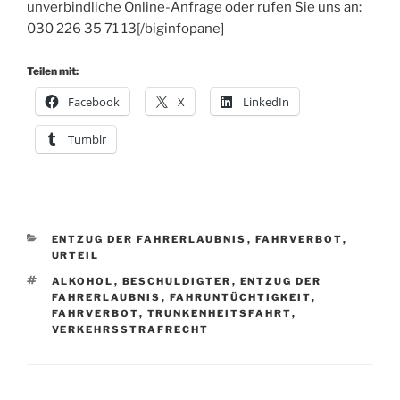
unverbindliche Online-Anfrage oder rufen Sie uns an:
030 226 35 71 13[/biginfopane]
Teilen mit:
Facebook
X
LinkedIn
Tumblr
KATEGORIEN
ENTZUG DER FAHRERLAUBNIS
,
FAHRVERBOT
,
URTEIL
SCHLAGWÖRTER
ALKOHOL
,
BESCHULDIGTER
,
ENTZUG DER
FAHRERLAUBNIS
,
FAHRUNTÜCHTIGKEIT
,
FAHRVERBOT
,
TRUNKENHEITSFAHRT
,
VERKEHRSSTRAFRECHT