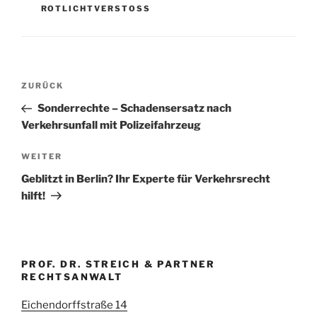
ROTLICHTVERSTOSS
Beitragsnavigation
Vorheriger
ZURÜCK
Beitrag
Sonderrechte – Schadensersatz nach
Verkehrsunfall mit Polizeifahrzeug
Nächster
WEITER
Beitrag
Geblitzt in Berlin? Ihr Experte für Verkehrsrecht
hilft!
PROF. DR. STREICH & PARTNER
RECHTSANWALT
Eichendorffstraße 14