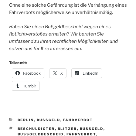
Ohne eine solche Gefährdung ist die Verhängung eines
Fahrverbots möglicherweise unverhältnismäßig.
Haben Sie einen Bußgeldbescheid wegen eines
Rotlichtverstoßes erhalten? Wir beraten Sie
umfassend zu Ihren rechtlichen Möglichkeiten und
setzen uns für Ihre Interessen ein.
Teilen mit:
Facebook
X
LinkedIn
Tumblr
KATEGORIEN
BERLIN
,
BUSSGELD
,
FAHRVERBOT
SCHLAGWÖRTER
BESCHULDIGTER
,
BLITZER
,
BUSSGELD
,
BUSSGELDBESCHEID
,
FAHRVERBOT
,