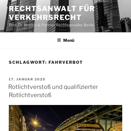
Zum
RECHTSANWALT FÜR
Inhalt
VERKEHRSRECHT
springen
Prof. Dr. Streich & Partner Rechtsanwälte Berlin
Menü
SCHLAGWORT:
FAHRVERBOT
VERÖFFENTLICHT
17. JANUAR 2025
AM
Rotlichtverstoß und qualifizierter
Rotlichtverstoß