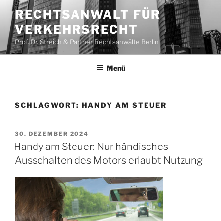
Zum
RECHTSANWALT FÜR
Inhalt
VERKEHRSRECHT
springen
Prof. Dr. Streich & Partner Rechtsanwälte Berlin
Menü
SCHLAGWORT:
HANDY AM STEUER
VERÖFFENTLICHT
30. DEZEMBER 2024
AM
Handy am Steuer: Nur händisches
Ausschalten des Motors erlaubt Nutzung