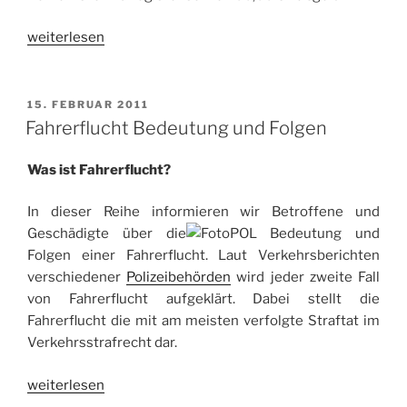
„Rotlichtverstoß
weiterlesen
–
Kein
erhöhtes
VERÖFFENTLICHT
15. FEBRUAR 2011
AM
Bußgeld
Fahrerflucht Bedeutung und Folgen
trotz
langer
Was ist Fahrerflucht?
Rotlichtphase“
In dieser Reihe informieren wir Betroffene und
Geschädigte über die
Bedeutung und
Folgen einer Fahrerflucht. Laut Verkehrsberichten
verschiedener
Polizeibehörden
wird jeder zweite Fall
von Fahrerflucht aufgeklärt. Dabei stellt die
Fahrerflucht die mit am meisten verfolgte Straftat im
Verkehrsstrafrecht dar.
„Fahrerflucht
weiterlesen
Bedeutung