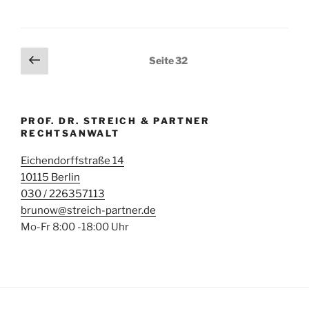
und
Folgen“
Seitennummerierung
Vorherige
Seite
32
Seite
der
Beiträge
PROF. DR. STREICH & PARTNER
RECHTSANWALT
Eichendorffstraße 14
10115 Berlin
030 / 226357113
brunow@streich-partner.de
Mo-Fr 8:00 -18:00 Uhr