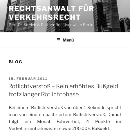
Zum
RECHTSANWALT FÜR
Inhalt
VERKEHRSRECHT
springen
Prof. Dr. Streich & Partner Rechtsanwälte Berlin
Menü
BLOG
VERÖFFENTLICHT
15. FEBRUAR 2011
AM
Rotlichtverstoß – Kein erhöhtes Bußgeld
trotz langer Rotlichtphase
Bei einem
Rotlichtverstoß von über 1 Sekunde spricht
man von einem qualifiziertem Rotlichtverstoß. Darauf
folgt ein Monat Fahrverbot, 4 Punkte im
Verkehrszentralregister sowie 200,00 € Bußgeld.